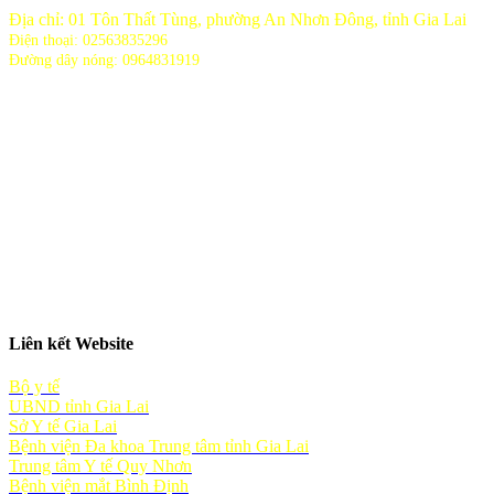
Địa chỉ: 01 Tôn Thất Tùng, phường An Nhơn Đông, tỉnh Gia Lai
Điện thoại: 02563835296
Đường dây nóng: 0964831919
Liên kết Website
Bộ y tế
UBND tỉnh Gia Lai
Sở Y tế Gia Lai
Bệnh viện Đa khoa Trung tâm tỉnh Gia Lai
Trung tâm Y tế Quy Nhơn
Bệnh viện mắt Bình Định