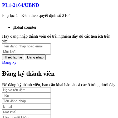
PL1-2164/UBND
Phụ lục 1 - Kèm theo quyết định số 2164
Lượt xem:2044 | lượt tải:758
global counter
PL2-2164/UBND
Hãy đăng nhập thành viên để trải nghiệm đầy đủ các tiện ích trên
site
Phụ lục 2 - Kèm theo quyết định số 2164
Lượt xem:1998 | lượt tải:1060
Đăng nhập
Đăng ký
PL3-2164/UBND
Đăng ký thành viên
Phụ lục 3 - Kèm theo quyết định số 2164
Lượt xem:2010 | lượt tải:1159
Để đăng ký thành viên, bạn cần khai báo tất cả các ô trống dưới đây
52/2019/QH14
Luật sửa đổi, bổ sung một số điều của luật cán bộ, công chức. luật
công chức
Lượt xem:1784 | lượt tải:546