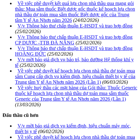
Về việc phê duyệt kết quả lựa chọn nhà thầu qua mạng gói
thầu: Mua sắm thuốc Biệt dược gốc thuộc kế hoạch lựa chọn
nhà thầu dự toán mua sắm thuốc Biệt dược gốc của Trung
tâm Y tế An Nhơn năm 2026
(24/02/2026)
V/v Thông báo thư chấp thuận E-HSDT và trao hợp đồng
(25/02/2026)
V/v Thông báo thư chấp thuận E-HSDT và trao hợp đồng
CP DƯỢC -TTB ĐÀ NẴNG
(25/02/2026)
V/v Thông báo thư chấp thuận E-HSDT và trao hợp đồng
HOÀNG ĐỨC
(25/02/2026)
V/v mời báo giá dịch vụ bảo trì, bảo dưỡng Hệ thống khí y
tế
(25/02/2026)
Về việc phê duyệt kế hoạch lựa chọn nhà thầu dự toán mua
sắm Cung cấp dịch vụ kiểm định, hiệu chuẩn thiết bị y tế của
Trung tâm Y tế An Nhơn năm 2026 (Lần 1)
(06/03/2026)
Về việc huỷ thầu các mặt hàng của Gói thầu: Thuốc Generic
thuộc kế hoạch lựa chọn nhà thầu dự toán mua sắm thuốc
Generic của Trung tâm Y tế An Nhơn năm 2026 (Lần 1)
(13/03/2026)
Đấu thầu cũ hơn
V/v mời báo giá dịch vụ kiểm định, hiệu chuẩn máy móc,
thiết bị y tế
(06/02/2026)
Về việc phê duyệt kế hoạch lựa chọn nhà thầu dự toán mua