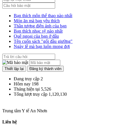
Bạn thích môn thể thao nào nhất
Món ăn mà bạn yêu thích
Thần tượng điện ảnh của bạn
Bạn thích nhạc sỹ nào nhất
Quê ngoại của bạn ở đâu
Tên cuốn sách "gối đầu giường"
Ngày lễ mà bạn luôn mong đợi
Đang truy cập
2
Hôm nay
198
Tháng hiện tại
5,526
Tổng lượt truy cập
1,120,130
Trung tâm Y tế An Nhơn
Liên hệ