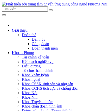
Giới thiệu
Đoàn thể
Đảng ủy
Công đoàn
Đoàn thanh niên
Khoa - Phòng
Tài chính kế toán
Kế hoạch nghiệp vụ
Điều dưỡng
Tổ chức hành chính
Khoa khám bệnh
Khoa ngoại
Khoa CSSK sinh sản và phụ sản
Khoa CCHS tích cực và chống độc
Khoa Nội
Khoa Nhi
Khoa Truyền nhiễm
Khoa chẩn đoán hình ảnh
Dược, vật tư y tế - Trang thiết bị