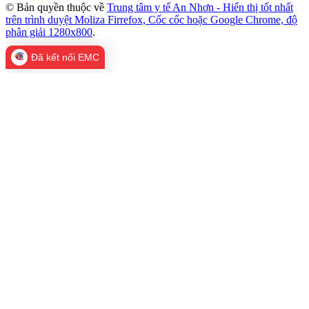
© Bản quyền thuộc về
Trung tâm y tế An Nhơn - Hiển thị tốt nhất
trên trình duyệt Moliza Firrefox, Cốc cốc hoặc Google Chrome, độ
phân giải 1280x800
.
Đã kết nối EMC