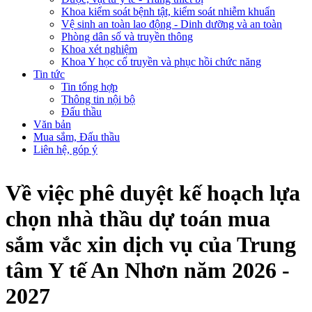
Khoa kiểm soát bệnh tật, kiểm soát nhiễm khuẩn
Vệ sinh an toàn lao động - Dinh dưỡng và an toàn
Phòng dân số và truyền thông
Khoa xét nghiệm
Khoa Y học cổ truyền và phục hồi chức năng
Tin tức
Tin tổng hợp
Thông tin nội bộ
Đấu thầu
Văn bản
Mua sắm, Đấu thầu
Liên hệ, góp ý
Về việc phê duyệt kế hoạch lựa
chọn nhà thầu dự toán mua
sắm vắc xin dịch vụ của Trung
tâm Y tế An Nhơn năm 2026 -
2027