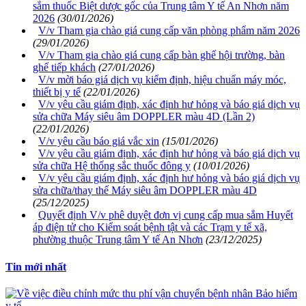
sắm thuốc Biệt dược gốc của Trung tâm Y tế An Nhơn năm
2026
(30/01/2026)
V/v Tham gia chào giá cung cấp văn phòng phẩm năm 2026
(29/01/2026)
V/v Tham gia chào giá cung cấp bàn ghế hội trường, bàn
ghế tiếp khách
(27/01/2026)
V/v mời báo giá dịch vụ kiểm định, hiệu chuẩn máy móc,
thiết bị y tế
(22/01/2026)
V/v yêu cầu giám định, xác định hư hỏng và báo giá dịch vụ
sửa chữa Máy siêu âm DOPPLER màu 4D (Lần 2)
(22/01/2026)
V/v yêu cầu báo giá vắc xin
(15/01/2026)
V/v yêu cầu giám định, xác định hư hỏng và báo giá dịch vụ
sửa chữa Hệ thống sắc thuốc đông y
(10/01/2026)
V/v yêu cầu giám định, xác định hư hỏng và báo giá dịch vụ
sửa chữa/thay thế Máy siêu âm DOPPLER màu 4D
(25/12/2025)
Quyết định V/v phê duyệt đơn vị cung cấp mua sắm Huyết
áp điện tử cho Kiểm soát bệnh tật và các Trạm y tế xã,
phường thuộc Trung tâm Y tế An Nhơn
(23/12/2025)
Tin mới nhất