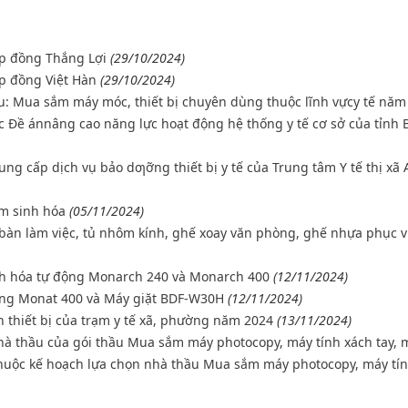
ợp đồng Thắng Lợi
(29/10/2024)
p đồng Việt Hàn
(29/10/2024)
ầu: Mua sắm máy móc, thiết bị chuyên dùng thuộc lĩnh vựcy tế năm
ộc Đề ánnâng cao năng lực hoạt động hệ thống y tế cơ sở của tỉnh 
ng cấp dịch vụ bảo dƣỡng thiết bị y tế của Trung tâm Y tế thị xã 
ệm sinh hóa
(05/11/2024)
, bàn làm việc, tủ nhôm kính, ghế xoay văn phòng, ghế nhựa phục 
nh hóa tự động Monarch 240 và Monarch 400
(12/11/2024)
ộng Monat 400 và Máy giặt BDF-W30H
(12/11/2024)
n thiết bị của trạm y tế xã, phường năm 2024
(13/11/2024)
nhà thầu của gói thầu Mua sắm máy photocopy, máy tính xách tay, 
 thuộc kế hoạch lựa chọn nhà thầu Mua sắm máy photocopy, máy tí