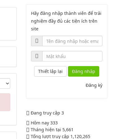
2164
Hãy đăng nhập thành viên để trải
Lượt xem:2044 | lượt tải:758
PL2-2164/UBND
nghiệm đầy đủ các tiện ích trên
site
Phụ lục 2 - Kèm theo quyết định số
2164
Lượt xem:1998 | lượt tải:1060
PL3-2164/UBND
Đăng nhập
Phụ lục 3 - Kèm theo quyết định số
Đăng ký
2164
Lượt xem:2010 | lượt tải:1159
52/2019/QH14
Đang truy cập
3
Hôm nay
333
Luật sửa đổi, bổ sung một số điều
Tháng hiện tại
5,661
của luật cán bộ, công chức. luật
Tổng lượt truy cập
1,120,265