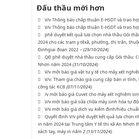
Đấu thầu mới hơn
V/v Thông báo chấp thuận E-HSDT và trao h
V/v Thông báo chấp thuận E-HSDT và trao hợ
phê duyệt kết quả lựa chọn nhà thầu Gói th
2024 cho các trạm y tếxã, phường, thị trấn, thu
Địnhgiai đoạn 2022 –
(29/10/2024)
QĐ phê duyệt nhà thầu cung cấp Gói thầu: Cu
Nhơn năm 2024
(31/10/2024)
V/v mời báo giá vật tư y tế cho máy xét nghi
V/v: Tham gia chào giá cung cấp bàn vi tính
công tác KCB
(07/11/2024)
/v mời báo giá Cuvet cho máy xét nghiệm si
V/v mời báo giá sửa chữa máy sinh hóa tự đ
V/v mời báo giá dịch vụ kiểm định/hiệu chuẩ
Quyết định V/v phê duyệt kết quả lựa chọn 
in năm 2024 tại Trung tâm Y tế thị xã An Nhơn
xách tay, máy in năm 2
(13/11/2024)