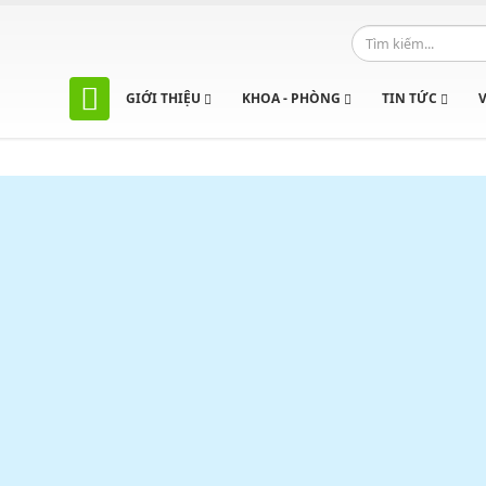
GIỚI THIỆU
KHOA - PHÒNG
TIN TỨC