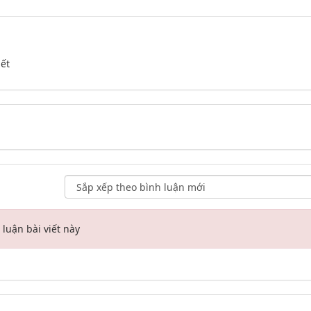
iết
luận bài viết này