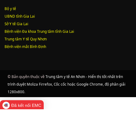
Bộ y tế
UBND tỉnh Gia Lai
Sở Y tế Gia Lai
Bệnh viện Đa khoa Trung tâm tỉnh Gia Lai
Trung tâm Y tế Quy Nhơn
Bệnh viện mắt Bình Định
© Bản quyền thuộc về
Trung tâm y tế An Nhơn - Hiển thị tốt nhất trên
trình duyệt Moliza Firrefox, Cốc cốc hoặc Google Chrome, độ phân giải
1280x800
.
Đã kết nối EMC