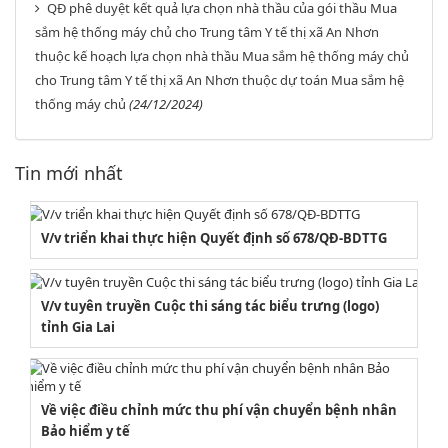
QĐ phê duyệt kết quả lựa chọn nhà thầu của gói thầu Mua
sắm hệ thống máy chủ cho Trung tâm Y tế thị xã An Nhơn
thuộc kế hoạch lựa chọn nhà thầu Mua sắm hệ thống máy chủ
cho Trung tâm Y tế thị xã An Nhơn thuộc dự toán Mua sắm hệ
thống máy chủ
(24/12/2024)
2164/QĐUBND
Tin mới nhất
Quyết định phê duyệt danh mục vị trí việc làm
Lượt xem:3775 | lượt tải:1521
PL1-2164/UBND
V/v triển khai thực hiện Quyết định số 678/QĐ-BDTTG
Phụ lục 1 - Kèm theo quyết định số 2164
V/v tuyên truyền Cuộc thi sáng tác biểu trưng (logo)
Lượt xem:2047 | lượt tải:758
tỉnh Gia Lai
PL2-2164/UBND
Phụ lục 2 - Kèm theo quyết định số 2164
Về việc điều chỉnh mức thu phí vận chuyển bệnh nhân
Bảo hiểm y tế
Lượt xem:2000 | lượt tải:1060