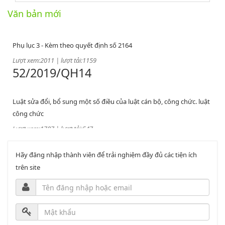
PL3-2164/UBND
Văn bản mới
Phụ lục 3 - Kèm theo quyết định số 2164
Lượt xem:2011 | lượt tải:1159
52/2019/QH14
Luật sửa đổi, bổ sung một số điều của luật cán bộ, công chức. luật
công chức
Lượt xem:1787 | lượt tải:547
2164/QĐUBND
Hãy đăng nhập thành viên để trải nghiệm đầy đủ các tiện ích
trên site
Quyết định phê duyệt danh mục vị trí việc làm
Lượt xem:3775 | lượt tải:1521
PL1-2164/UBND