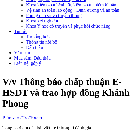
Khoa kiểm soát bệnh tật, kiểm soát nhiễm khuẩn
Vệ sinh an toàn lao động - Dinh dưỡng và an toàn
Phòng dân số và truyền thông
Khoa xét nghiệm
Khoa Y học cổ truyền và phục hồi chức năng
Tin tức
Tin tổng hợp
Thông tin nội bộ
Đấu thầu
Văn bản
Mua sắm, Đấu thầu
Liên hệ, góp ý
V/v Thông báo chấp thuận E-
HSDT và trao hợp đồng Khánh
Phong
Bấm vào đây để xem
Tổng số điểm của bài viết là: 0 trong 0 đánh giá