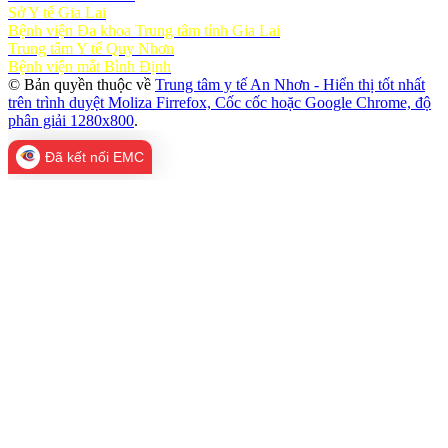
Sở Y tế Gia Lai
Bệnh viện Đa khoa Trung tâm tỉnh Gia Lai
Trung tâm Y tế Quy Nhơn
Bệnh viện mắt Bình Định
© Bản quyền thuộc về
Trung tâm y tế An Nhơn - Hiển thị tốt nhất
trên trình duyệt Moliza Firrefox, Cốc cốc hoặc Google Chrome, độ
phân giải 1280x800
.
Đã kết nối EMC