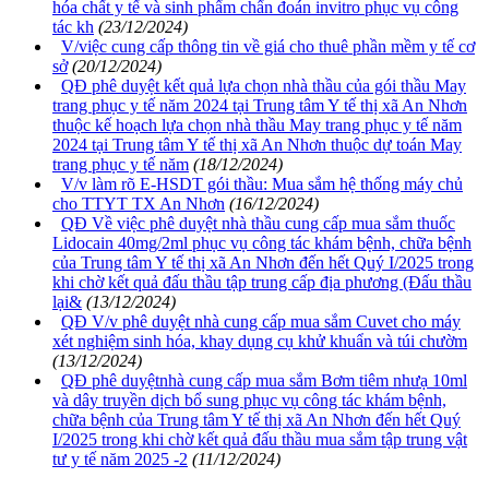
hóa chất y tế và sinh phẩm chẩn đoán invitro phục vụ công
tác kh
(23/12/2024)
V/việc cung cấp thông tin về giá cho thuê phần mềm y tế cơ
sở
(20/12/2024)
QĐ phê duyệt kết quả lựa chọn nhà thầu của gói thầu May
trang phục y tế năm 2024 tại Trung tâm Y tế thị xã An Nhơn
thuộc kế hoạch lựa chọn nhà thầu May trang phục y tế năm
2024 tại Trung tâm Y tế thị xã An Nhơn thuộc dự toán May
trang phục y tế năm
(18/12/2024)
V/v làm rõ E-HSDT gói thầu: Mua sắm hệ thống máy chủ
cho TTYT TX An Nhơn
(16/12/2024)
QĐ Về việc phê duyệt nhà thầu cung cấp mua sắm thuốc
Lidocain 40mg/2ml phục vụ công tác khám bệnh, chữa bệnh
của Trung tâm Y tế thị xã An Nhơn đến hết Quý I/2025 trong
khi chờ kết quả đấu thầu tập trung cấp địa phương (Đấu thầu
lại&
(13/12/2024)
QĐ V/v phê duyệt nhà cung cấp mua sắm Cuvet cho máy
xét nghiệm sinh hóa, khay dụng cụ khử khuẩn và túi chườm
(13/12/2024)
QĐ phê duyệtnhà cung cấp mua sắm Bơm tiêm nhưạ 10ml
và dây truyền dịch bổ sung phục vụ công tác khám bệnh,
chữa bệnh của Trung tâm Y tế thị xã An Nhơn đến hết Quý
I/2025 trong khi chờ kết quả đấu thầu mua sắm tập trung vật
tư y tế năm 2025 -2
(11/12/2024)