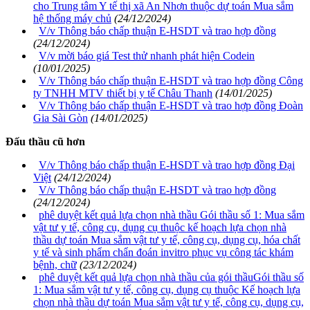
cho Trung tâm Y tế thị xã An Nhơn thuộc dự toán Mua sắm
hệ thống máy chủ
(24/12/2024)
V/v Thông báo chấp thuận E-HSDT và trao hợp đồng
(24/12/2024)
V/v mời báo giá Test thử nhanh phát hiện Codein
(10/01/2025)
V/v Thông báo chấp thuận E-HSDT và trao hợp đồng Công
ty TNHH MTV thiết bị y tế Châu Thanh
(14/01/2025)
V/v Thông báo chấp thuận E-HSDT và trao hợp đồng Đoàn
Gia Sài Gòn
(14/01/2025)
Đấu thầu cũ hơn
V/v Thông báo chấp thuận E-HSDT và trao hợp đồng Đại
Việt
(24/12/2024)
V/v Thông báo chấp thuận E-HSDT và trao hợp đồng
(24/12/2024)
phê duyệt kết quả lựa chọn nhà thầu Gói thầu số 1: Mua sắm
vật tư y tế, công cụ, dụng cụ thuộc kế hoạch lựa chọn nhà
thầu dự toán Mua sắm vật tư y tế, công cụ, dụng cụ, hóa chất
y tế và sinh phẩm chẩn đoán invitro phục vụ công tác khám
bệnh, chữ
(23/12/2024)
phê duyệt kết quả lựa chọn nhà thầu của gói thầuGói thầu số
1: Mua sắm vật tư y tế, công cụ, dụng cụ thuộc Kế hoạch lựa
chọn nhà thầu dự toán Mua sắm vật tư y tế, công cụ, dụng cụ,