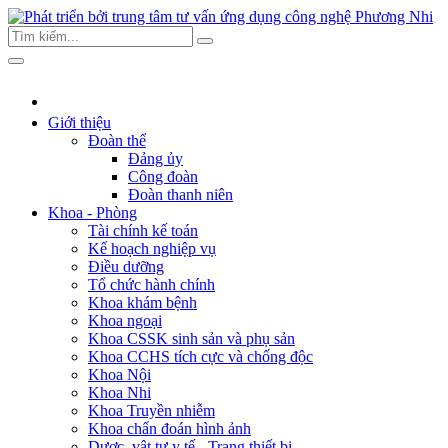
Giới thiệu
Đoàn thể
Đảng ủy
Công đoàn
Đoàn thanh niên
Khoa - Phòng
Tài chính kế toán
Kế hoạch nghiệp vụ
Điều dưỡng
Tổ chức hành chính
Khoa khám bệnh
Khoa ngoại
Khoa CSSK sinh sản và phụ sản
Khoa CCHS tích cực và chống độc
Khoa Nội
Khoa Nhi
Khoa Truyền nhiễm
Khoa chẩn đoán hình ảnh
Dược, vật tư y tế - Trang thiết bị