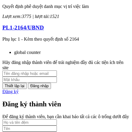
Quyết định phê duyệt danh mục vị trí việc làm
Lượt xem:3775 | lượt tải:1521
PL1-2164/UBND
Phụ lục 1 - Kèm theo quyết định số 2164
Lượt xem:2047 | lượt tải:759
global counter
PL2-2164/UBND
Hãy đăng nhập thành viên để trải nghiệm đầy đủ các tiện ích trên
site
Phụ lục 2 - Kèm theo quyết định số 2164
Lượt xem:2000 | lượt tải:1060
Đăng nhập
Đăng ký
PL3-2164/UBND
Đăng ký thành viên
Phụ lục 3 - Kèm theo quyết định số 2164
Lượt xem:2012 | lượt tải:1160
Để đăng ký thành viên, bạn cần khai báo tất cả các ô trống dưới đây
52/2019/QH14