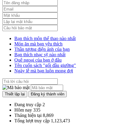
Luật sửa đổi, bổ sung một số điều của luật cán bộ, công chức. luật
công chức
Lượt xem:1787 | lượt tải:547
Bạn thích môn thể thao nào nhất
Món ăn mà bạn yêu thích
Thần tượng điện ảnh của bạn
Bạn thích nhạc sỹ nào nhất
Quê ngoại của bạn ở đâu
Tên cuốn sách "gối đầu giường"
Ngày lễ mà bạn luôn mong đợi
Đang truy cập
2
Hôm nay
335
Tháng hiện tại
8,869
Tổng lượt truy cập
1,123,473