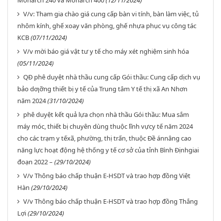
Monarch 240 và Monarch 400
(12/11/2024)
V/v: Tham gia chào giá cung cấp bàn vi tính, bàn làm việc, tủ
nhôm kính, ghế xoay văn phòng, ghế nhựa phục vụ công tác
KCB
(07/11/2024)
V/v mời báo giá vật tư y tế cho máy xét nghiệm sinh hóa
(05/11/2024)
QĐ phê duyệt nhà thầu cung cấp Gói thầu: Cung cấp dịch vụ
bảo dƣỡng thiết bị y tế của Trung tâm Y tế thị xã An Nhơn
năm 2024
(31/10/2024)
phê duyệt kết quả lựa chọn nhà thầu Gói thầu: Mua sắm
máy móc, thiết bị chuyên dùng thuộc lĩnh vựcy tế năm 2024
cho các trạm y tếxã, phường, thị trấn, thuộc Đề ánnâng cao
năng lực hoạt động hệ thống y tế cơ sở của tỉnh Bình Địnhgiai
đoạn 2022 –
(29/10/2024)
V/v Thông báo chấp thuận E-HSDT và trao hợp đồng Việt
Hàn
(29/10/2024)
V/v Thông báo chấp thuận E-HSDT và trao hợp đồng Thắng
Lợi
(29/10/2024)