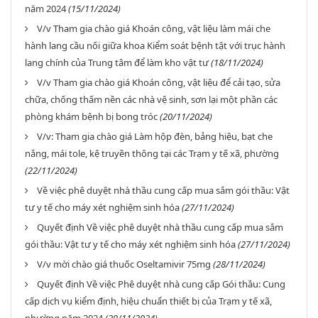
năm 2024
(15/11/2024)
V/v Tham gia chào giá Khoán công, vật liệu làm mái che
hành lang cầu nối giữa khoa Kiểm soát bệnh tật với trục hành
lang chính của Trung tâm để làm kho vật tư
(18/11/2024)
V/v Tham gia chào giá Khoán công, vật liệu để cải tạo, sửa
chữa, chống thấm nền các nhà vệ sinh, sơn lại một phần các
phòng khám bệnh bị bong tróc
(20/11/2024)
V/v: Tham gia chào giá Làm hộp đèn, bảng hiệu, bạt che
nắng, mái tole, kệ truyền thông tại các Trạm y tế xã, phường
(22/11/2024)
Về việc phê duyệt nhà thầu cung cấp mua sắm gói thầu: Vật
tư y tế cho máy xét nghiệm sinh hóa
(27/11/2024)
Quyết định Về việc phê duyệt nhà thầu cung cấp mua sắm
gói thầu: Vật tư y tế cho máy xét nghiệm sinh hóa
(27/11/2024)
V/v mời chào giá thuốc Oseltamivir 75mg
(28/11/2024)
Quyết định Về việc Phê duyệt nhà cung cấp Gói thầu: Cung
cấp dịch vụ kiểm định, hiệu chuẩn thiết bị của Trạm y tế xã,