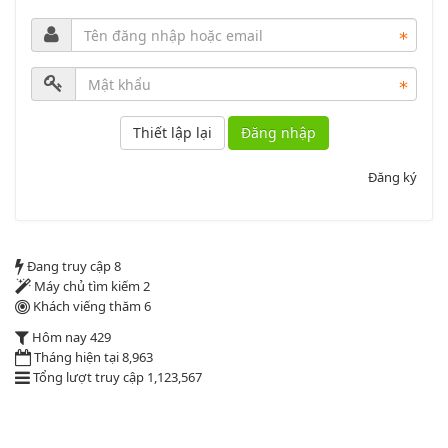
Lượt xem:2012 | lượt tải:1160
52/2019/QH14
Luật sửa đổi, bổ sung một số điều của luật cán bộ, công chức. luật
công chức
Đăng nhập
Lượt xem:1787 | lượt tải:547
Đăng ký
2164/QĐUBND
Quyết định phê duyệt danh mục vị trí việc làm
Đang truy cập
8
Lượt xem:3775 | lượt tải:1521
Máy chủ tìm kiếm
2
PL1-2164/UBND
Khách viếng thăm
6
Hôm nay
429
Tháng hiện tại
8,963
Phụ lục 1 - Kèm theo quyết định số 2164
Tổng lượt truy cập
1,123,567
Lượt xem:2047 | lượt tải:759
PL2-2164/UBND