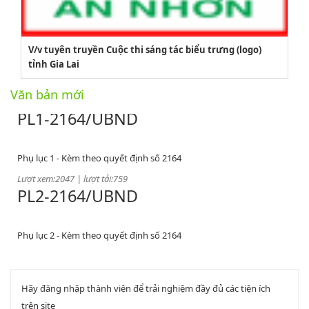
2164/QĐUBND
V/v tuyên truyền Cuộc thi sáng tác biểu trưng (logo)
Quyết định phê duyệt danh mục vị trí việc làm
tỉnh Gia Lai
Lượt xem:3775 | lượt tải:1521
Văn bản mới
PL1-2164/UBND
Phụ lục 1 - Kèm theo quyết định số 2164
Lượt xem:2047 | lượt tải:759
PL2-2164/UBND
Phụ lục 2 - Kèm theo quyết định số 2164
Lượt xem:2000 | lượt tải:1060
PL3-2164/UBND
Hãy đăng nhập thành viên để trải nghiệm đầy đủ các tiện ích
Phụ lục 3 - Kèm theo quyết định số 2164
trên site