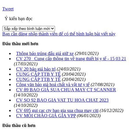
Tweet
Ý kiến bạn đọc
Bạn cần đăng nhập thành viên để có thể bình luận bài viết này
Đấu thầu mới hơn
Thông báo trúng đấu giá giữ xe
(29/01/2021)
CV 270 _Cung cấp thông tin về trang thiết bị y tế - 15 03 21
(17/03/2021)
CV 20 báo giá bảo trì
(24/03/2021)
CUNG CẤP TTB Y TẾ
(20/04/2021)
CUNG CẤP TTB Y TẾ
(20/04/2021)
Công văn báo giá hoá chất và vật tư y tế
(27/08/2021)
CV 89 BAO GIÁ SUA CHUA MAY CT SCANNER
(14/10/2022)
CV SO 92 BAO GIA VAT TU HOA CHAT 2023
(14/10/2022)
CV 695 gui cac cty bao gia sua chua may citi
(16/12/2022)
CV MÒI CHÀO GIÁ GÍA VPP
(06/01/2023)
Đấu thầu cũ hơn