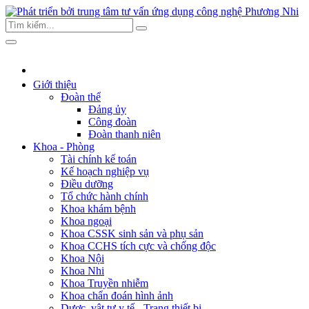
Giới thiệu
Đoàn thể
Đảng ủy
Công đoàn
Đoàn thanh niên
Khoa - Phòng
Tài chính kế toán
Kế hoạch nghiệp vụ
Điều dưỡng
Tổ chức hành chính
Khoa khám bệnh
Khoa ngoại
Khoa CSSK sinh sản và phụ sản
Khoa CCHS tích cực và chống độc
Khoa Nội
Khoa Nhi
Khoa Truyền nhiễm
Khoa chẩn đoán hình ảnh
Dược, vật tư y tế - Trang thiết bị