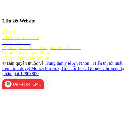
Liên kết Website
Bộ y tế
UBND tỉnh Gia Lai
Sở Y tế Gia Lai
Bệnh viện Đa khoa Trung tâm tỉnh Gia Lai
Trung tâm Y tế Quy Nhơn
Bệnh viện mắt Bình Định
© Bản quyền thuộc về
Trung tâm y tế An Nhơn - Hiển thị tốt nhất
trên trình duyệt Moliza Firrefox, Cốc cốc hoặc Google Chrome, độ
phân giải 1280x800
.
Đã kết nối EMC