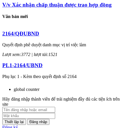
V/v Xác nhận chấp thuận được trao hợp đồng
Văn bản mới
2164/QĐUBND
Quyết định phê duyệt danh mục vị trí việc làm
Lượt xem:3772 | lượt tải:1521
PL1-2164/UBND
Phụ lục 1 - Kèm theo quyết định số 2164
Lượt xem:2044 | lượt tải:758
global counter
PL2-2164/UBND
Hãy đăng nhập thành viên để trải nghiệm đầy đủ các tiện ích trên
site
Phụ lục 2 - Kèm theo quyết định số 2164
Lượt xem:1998 | lượt tải:1060
Đăng nhập
Đăng ký