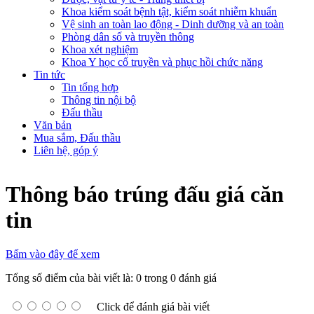
Khoa kiểm soát bệnh tật, kiểm soát nhiễm khuẩn
Vệ sinh an toàn lao động - Dinh dưỡng và an toàn
Phòng dân số và truyền thông
Khoa xét nghiệm
Khoa Y học cổ truyền và phục hồi chức năng
Tin tức
Tin tổng hợp
Thông tin nội bộ
Đấu thầu
Văn bản
Mua sắm, Đấu thầu
Liên hệ, góp ý
Thông báo trúng đấu giá căn
tin
Bấm vào đây để xem
Tổng số điểm của bài viết là: 0 trong 0 đánh giá
Click để đánh giá bài viết