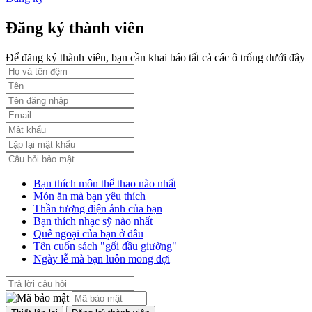
PL3-2164/UBND
Đăng ký thành viên
Phụ lục 3 - Kèm theo quyết định số 2164
Lượt xem:2010 | lượt tải:1158
Để đăng ký thành viên, bạn cần khai báo tất cả các ô trống dưới đây
52/2019/QH14
Luật sửa đổi, bổ sung một số điều của luật cán bộ, công chức. luật
công chức
Lượt xem:1784 | lượt tải:546
Bạn thích môn thể thao nào nhất
Món ăn mà bạn yêu thích
Thần tượng điện ảnh của bạn
Bạn thích nhạc sỹ nào nhất
Quê ngoại của bạn ở đâu
Tên cuốn sách "gối đầu giường"
Ngày lễ mà bạn luôn mong đợi