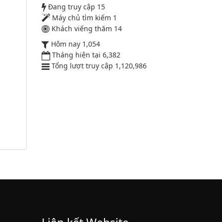
Đang truy cập
15
công chức
Máy chủ tìm kiếm
1
Lượt xem:1784 | lượt tải:546
Khách viếng thăm
14
2164/QĐUBND
Hôm nay
1,054
Tháng hiện tại
6,382
Tổng lượt truy cập
1,120,986
Quyết định phê duyệt danh mục vị
trí việc làm
Lượt xem:3773 | lượt tải:1521
PL1-2164/UBND
Phụ lục 1 - Kèm theo quyết định số
2164
Lượt xem:2044 | lượt tải:758
PL2-2164/UBND
Phụ lục 2 - Kèm theo quyết định số
2164