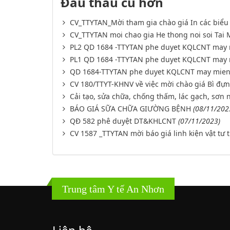
Đấu thầu cũ hơn
CV_TTYTAN_Mời tham gia chào giá In các biể
CV_TTYTAN moi chao gia He thong noi soi Tai
PL2 QD 1684 -TTYTAN phe duyet KQLCNT may 
PL1 QD 1684 -TTYTAN phe duyet KQLCNT may 
QD 1684-TTYTAN phe duyet KQLCNT may mien
CV 180/TTYT-KHNV về việc mời chào giá Bì đự
Cải tạo, sửa chữa, chống thấm, lác gạch, sơn 
BÁO GIÁ SỮA CHỮA GIƯỜNG BỆNH
(08/11/202
QĐ 582 phê duyệt DT&KHLCNT
(07/11/2023)
CV 1587 _TTYTAN mời báo giá linh kiện vật tư 
Trung tâm Y tế An Nhơn