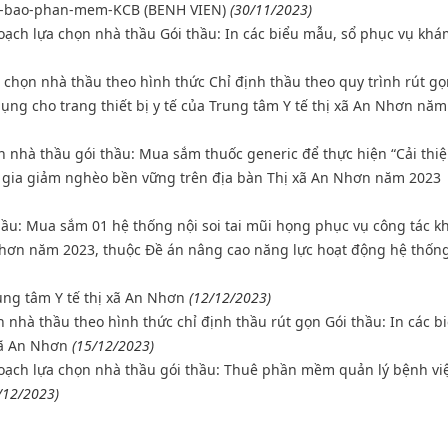
ue-bao-phan-mem-KCB (BENH VIEN)
(30/11/2023)
oạch lựa chọn nhà thầu Gói thầu: In các biểu mẫu, sổ phục vụ khá
chọn nhà thầu theo hình thức Chỉ định thầu theo quy trình rút gọ
dụng cho trang thiết bị y tế của Trung tâm Y tế thị xã An Nhơn năm
n nhà thầu gói thầu: Mua sắm thuốc generic để thực hiện “Cải thi
 gia giảm nghèo bền vững trên địa bàn Thị xã An Nhơn năm 2023
ầu: Mua sắm 01 hệ thống nội soi tai mũi họng phục vụ công tác 
Nhơn năm 2023, thuộc Đề án nâng cao năng lực hoạt động hệ thống
ung tâm Y tế thị xã An Nhơn
(12/12/2023)
n nhà thầu theo hình thức chỉ định thầu rút gọn Gói thầu: In các b
xã An Nhơn
(15/12/2023)
hoạch lựa chọn nhà thầu gói thầu: Thuê phần mềm quản lý bệnh vi
/12/2023)