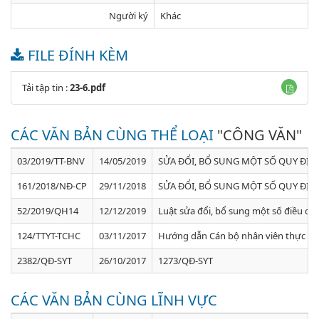
Người ký
Khác
FILE ĐÍNH KÈM
Tải tập tin :
23-6.pdf
CÁC VĂN BẢN CÙNG THỂ LOẠI
"CÔNG VĂN"
03/2019/TT-BNV
14/05/2019
SỬA ĐỔI, BỔ SUNG MỘT SỐ QUY ĐỊ
161/2018/NĐ-CP
29/11/2018
SỬA ĐỔI, BỔ SUNG MỘT SỐ QUY ĐỊ
52/2019/QH14
12/12/2019
Luật sửa đổi, bổ sung một số điều của
124/TTYT-TCHC
03/11/2017
Hướng dẫn Cán bộ nhân viên thực hi
2382/QĐ-SYT
26/10/2017
1273/QĐ-SYT
CÁC VĂN BẢN CÙNG LĨNH VỰC