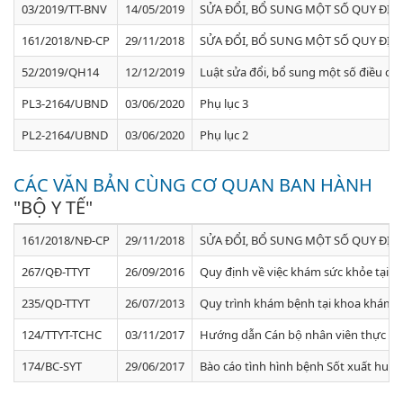
03/2019/TT-BNV
14/05/2019
SỬA ĐỔI, BỔ SUNG MỘT SỐ QUY ĐỊ
161/2018/NĐ-CP
29/11/2018
SỬA ĐỔI, BỔ SUNG MỘT SỐ QUY ĐỊ
52/2019/QH14
12/12/2019
Luật sửa đổi, bổ sung một số điều của
PL3-2164/UBND
03/06/2020
Phụ lục 3
PL2-2164/UBND
03/06/2020
Phụ lục 2
CÁC VĂN BẢN CÙNG CƠ QUAN BAN HÀNH
"BỘ Y TẾ"
161/2018/NĐ-CP
29/11/2018
SỬA ĐỔI, BỔ SUNG MỘT SỐ QUY ĐỊ
267/QĐ-TTYT
26/09/2016
Quy định về việc khám sức khỏe tại t
235/QD-TTYT
26/07/2013
Quy trình khám bệnh tại khoa khám c
124/TTYT-TCHC
03/11/2017
Hướng dẫn Cán bộ nhân viên thực hi
174/BC-SYT
29/06/2017
Bào cáo tình hình bệnh Sốt xuất huyết