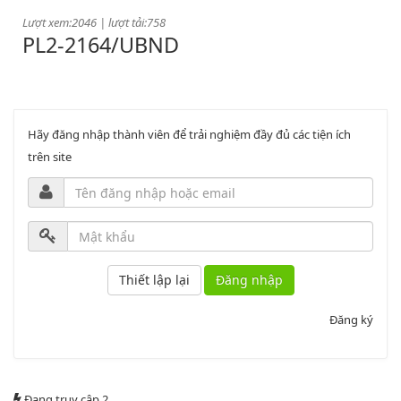
Lượt xem:2046 | lượt tải:758
PL2-2164/UBND
Phụ lục 2 - Kèm theo quyết định số 2164
Lượt xem:2000 | lượt tải:1060
PL3-2164/UBND
Hãy đăng nhập thành viên để trải nghiệm đầy đủ các tiện ích
trên site
Phụ lục 3 - Kèm theo quyết định số 2164
Lượt xem:2010 | lượt tải:1159
52/2019/QH14
Đăng nhập
Luật sửa đổi, bổ sung một số điều của luật cán bộ, công chức. luật
Đăng ký
công chức
Lượt xem:1785 | lượt tải:546
Đang truy cập
2