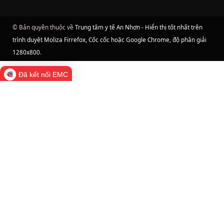
© Bản quyền thuộc về
Trung tâm y tế An Nhơn - Hiển thị tốt nhất trên
trình duyệt Moliza Firrefox, Cốc cốc hoặc Google Chrome, độ phân giải
1280x800
.
Đã kết nối EMC