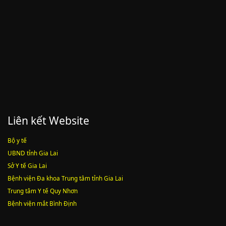
Lượt xem:2010 | lượt tải:1159
52/2019/QH14
Luật sửa đổi, bổ sung một số điều của luật cán bộ, công chức. luật
công chức
Lượt xem:1785 | lượt tải:546
Liên kết Website
Bộ y tế
UBND tỉnh Gia Lai
Sở Y tế Gia Lai
Bệnh viện Đa khoa Trung tâm tỉnh Gia Lai
Trung tâm Y tế Quy Nhơn
Bệnh viện mắt Bình Định