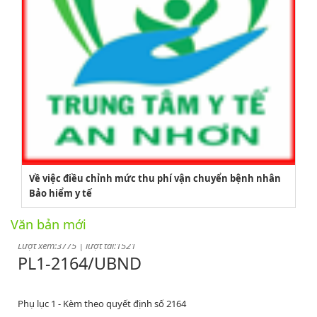
2164/QĐUBND
Về việc điều chỉnh mức thu phí vận chuyển bệnh nhân
Bảo hiểm y tế
Quyết định phê duyệt danh mục vị trí việc làm
Văn bản mới
Lượt xem:3775 | lượt tải:1521
PL1-2164/UBND
Phụ lục 1 - Kèm theo quyết định số 2164