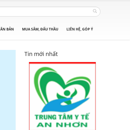
VĂN BẢN
MUA SẮM, ĐẤU THẦU
LIÊN HỆ, GÓP Ý
Tin mới nhất