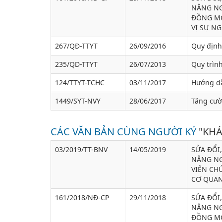
NÂNG NG
ĐỒNG MỘ
VỊ SỰ N
267/QĐ-TTYT
26/09/2016
Quy định
235/QD-TTYT
26/07/2013
Quy trìn
124/TTYT-TCHC
03/11/2017
Hướng dẫ
1449/SYT-NVY
28/06/2017
Tăng cườ
CÁC VĂN BẢN CÙNG NGƯỜI KÝ
"KHÁ
03/2019/TT-BNV
14/05/2019
SỬA ĐỔI
NÂNG NG
VIÊN CH
CƠ QUAN
161/2018/NĐ-CP
29/11/2018
SỬA ĐỔI
NÂNG NG
ĐỒNG MỘ