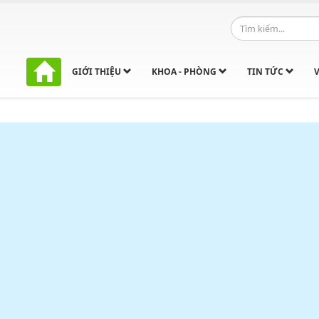
GIỚI THIỆU
KHOA - PHÒNG
TIN TỨC