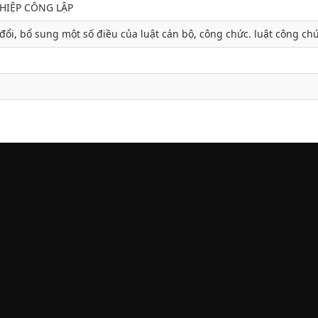
GHIỆP CÔNG LẬP
đổi, bổ sung một số điều của luật cán bộ, công chức. luật công ch