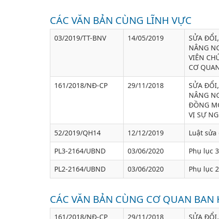
CÁC VĂN BẢN CÙNG LĨNH VỰC
03/2019/TT-BNV
14/05/2019
SỬA ĐỔI
NÂNG NG
VIÊN CH
CƠ QUAN
161/2018/NĐ-CP
29/11/2018
SỬA ĐỔI
NÂNG NG
ĐỒNG MỘ
VỊ SỰ N
52/2019/QH14
12/12/2019
Luật sửa 
PL3-2164/UBND
03/06/2020
Phụ lục 3
PL2-2164/UBND
03/06/2020
Phụ lục 2
CÁC VĂN BẢN CÙNG CƠ QUAN BAN
161/2018/NĐ-CP
29/11/2018
SỬA ĐỔI