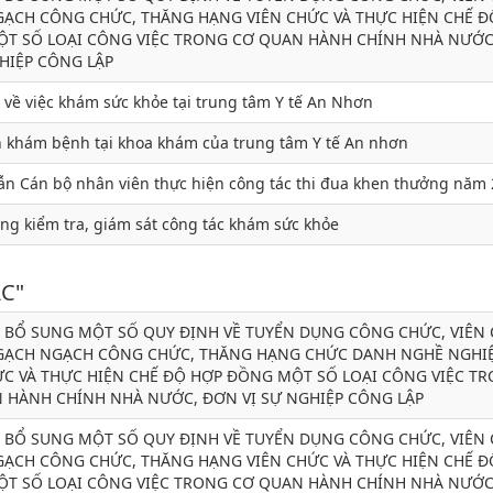
ẠCH CÔNG CHỨC, THĂNG HẠNG VIÊN CHỨC VÀ THỰC HIỆN CHẾ Đ
T SỐ LOẠI CÔNG VIỆC TRONG CƠ QUAN HÀNH CHÍNH NHÀ NƯỚC
GHIỆP CÔNG LẬP
 về việc khám sức khỏe tại trung tâm Y tế An Nhơn
h khám bệnh tại khoa khám của trung tâm Y tế An nhơn
n Cán bộ nhân viên thực hiện công tác thi đua khen thưởng năm
ng kiểm tra, giám sát công tác khám sức khỏe
C"
, BỔ SUNG MỘT SỐ QUY ĐỊNH VỀ TUYỂN DỤNG CÔNG CHỨC, VIÊN 
ẠCH NGẠCH CÔNG CHỨC, THĂNG HẠNG CHỨC DANH NGHỀ NGHI
ỨC VÀ THỰC HIỆN CHẾ ĐỘ HỢP ĐỒNG MỘT SỐ LOẠI CÔNG VIỆC T
 HÀNH CHÍNH NHÀ NƯỚC, ĐƠN VỊ SỰ NGHIỆP CÔNG LẬP
, BỔ SUNG MỘT SỐ QUY ĐỊNH VỀ TUYỂN DỤNG CÔNG CHỨC, VIÊN 
ẠCH CÔNG CHỨC, THĂNG HẠNG VIÊN CHỨC VÀ THỰC HIỆN CHẾ Đ
T SỐ LOẠI CÔNG VIỆC TRONG CƠ QUAN HÀNH CHÍNH NHÀ NƯỚC