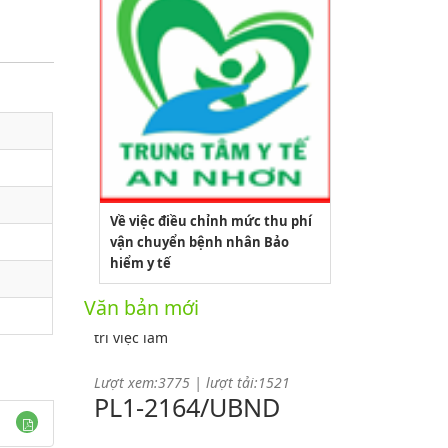
2164/QĐUBND
Về việc điều chỉnh mức thu phí
vận chuyển bệnh nhân Bảo
hiểm y tế
Quyết định phê duyệt danh mục vị
Văn bản mới
trí việc làm
Lượt xem:3775 | lượt tải:1521
PL1-2164/UBND
Phụ lục 1 - Kèm theo quyết định số