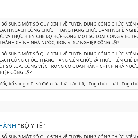
, BỔ SUNG MỘT SỐ QUY ĐỊNH VỀ TUYỂN DỤNG CÔNG CHỨC, VIÊN 
ẠCH NGẠCH CÔNG CHỨC, THĂNG HẠNG CHỨC DANH NGHỀ NGHI
ỨC VÀ THỰC HIỆN CHẾ ĐỘ HỢP ĐỒNG MỘT SỐ LOẠI CÔNG VIỆC T
 HÀNH CHÍNH NHÀ NƯỚC, ĐƠN VỊ SỰ NGHIỆP CÔNG LẬP
, BỔ SUNG MỘT SỐ QUY ĐỊNH VỀ TUYỂN DỤNG CÔNG CHỨC, VIÊN 
ẠCH CÔNG CHỨC, THĂNG HẠNG VIÊN CHỨC VÀ THỰC HIỆN CHẾ Đ
T SỐ LOẠI CÔNG VIỆC TRONG CƠ QUAN HÀNH CHÍNH NHÀ NƯỚC
GHIỆP CÔNG LẬP
đổi, bổ sung một số điều của luật cán bộ, công chức. luật công ch
 HÀNH
"BỘ Y TẾ"
, BỔ SUNG MỘT SỐ QUY ĐỊNH VỀ TUYỂN DỤNG CÔNG CHỨC, VIÊN 