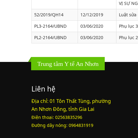
VỊ SỰ N
52/2019/QH14
12/12/2019
Luật sửa 
PL3-2164/UBND
03/06/2020
Phụ lục 3
PL2-2164/UBND
03/06/2020
Phụ lục 2
Trung tâm Y tế An Nhơn
Liên hệ
Địa chỉ: 01 Tôn Thất Tùng, phường
An Nhơn Đông, tỉnh Gia Lai
Điện thoại: 02563835296
Đường dây nóng: 0964831919