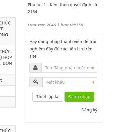
2164
Lượt xem:2046 | lượt tải:758
PL2-2164/UBND
CHỨC,
ỆP
RONG
Phụ lục 2 - Kèm theo quyết định số
Hãy đăng nhập thành viên để trải
2164
nghiệm đầy đủ các tiện ích trên
CHỨC,
site
Ộ HỢP
Lượt xem:2000 | lượt tải:1060
, ĐƠN
PL3-2164/UBND
ức
Phụ lục 3 - Kèm theo quyết định số
2164
Đăng nhập
Lượt xem:2010 | lượt tải:1159
52/2019/QH14
Đăng ký
Luật sửa đổi, bổ sung một số điều
CHỨC,