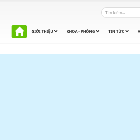
GIỚI THIỆU
KHOA - PHÒNG
TIN TỨC