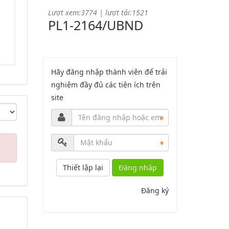
Lượt xem:3774 | lượt tải:1521
PL1-2164/UBND
Phụ lục 1 - Kèm theo quyết định số
2164
Hãy đăng nhập thành viên để trải
nghiệm đầy đủ các tiện ích trên
Lượt xem:2046 | lượt tải:758
site
PL2-2164/UBND
Phụ lục 2 - Kèm theo quyết định số
2164
Lượt xem:2000 | lượt tải:1060
Đăng nhập
PL3-2164/UBND
Đăng ký
Phụ lục 3 - Kèm theo quyết định số
2164