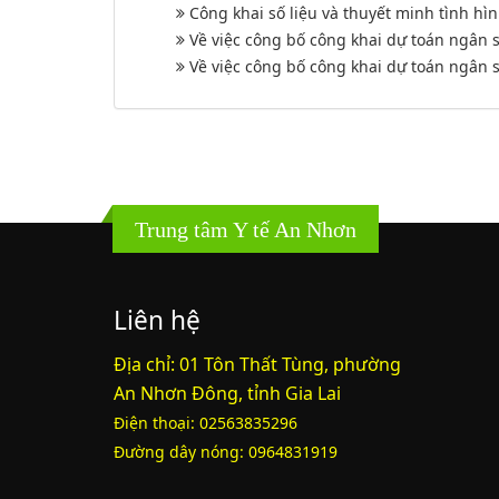
Công khai số liệu và thuyết minh tình h
Về việc công bố công khai dự toán ngân
Về việc công bố công khai dự toán ngân
Trung tâm Y tế An Nhơn
Liên hệ
Địa chỉ: 01 Tôn Thất Tùng, phường
An Nhơn Đông, tỉnh Gia Lai
Điện thoại: 02563835296
Đường dây nóng: 0964831919