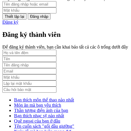
Phụ lục 2 - Kèm theo quyết định số 2164
Đăng nhập
Lượt xem:2000 | lượt tải:1060
Đăng ký
PL3-2164/UBND
Đăng ký thành viên
Phụ lục 3 - Kèm theo quyết định số 2164
Để đăng ký thành viên, bạn cần khai báo tất cả các ô trống dưới đây
Lượt xem:2010 | lượt tải:1159
52/2019/QH14
Luật sửa đổi, bổ sung một số điều của luật cán bộ, công chức. luật c
Lượt xem:1785 | lượt tải:546
Bạn thích môn thể thao nào nhất
Món ăn mà bạn yêu thích
Thần tượng điện ảnh của bạn
Bạn thích nhạc sỹ nào nhất
Quê ngoại của bạn ở đâu
Tên cuốn sách "gối đầu giường"