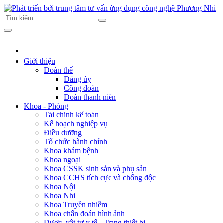
Giới thiệu
Đoàn thể
Đảng ủy
Công đoàn
Đoàn thanh niên
Khoa - Phòng
Tài chính kế toán
Kế hoạch nghiệp vụ
Điều dưỡng
Tổ chức hành chính
Khoa khám bệnh
Khoa ngoại
Khoa CSSK sinh sản và phụ sản
Khoa CCHS tích cực và chống độc
Khoa Nội
Khoa Nhi
Khoa Truyền nhiễm
Khoa chẩn đoán hình ảnh
Dược, vật tư y tế - Trang thiết bị