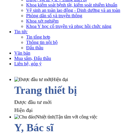
Khoa kiểm soát bệnh tật, kiểm soát nhiễm khuẩn
Vệ sinh an toàn lao động - Dinh dưỡng và an toàn
Phòng dân số và truyền thông
Khoa xét nghiệm
Khoa Y học cổ truyền và phục hồi chức năng
Tin tức
Tin tổng hợp
Thông tin nội bộ
Đấu thầu
Văn bản
Mua sắm, Đấu thầu
Liên hệ, góp ý
Trang thiết bị
Được đầu tư mới
Hiện đại
Y, Bác sĩ