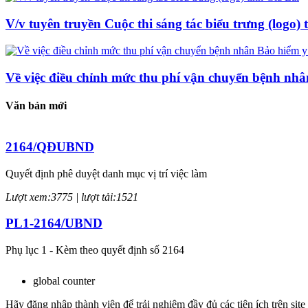
V/v tuyên truyền Cuộc thi sáng tác biểu trưng (logo) 
Về việc điều chỉnh mức thu phí vận chuyển bệnh nhâ
Văn bản mới
2164/QĐUBND
Quyết định phê duyệt danh mục vị trí việc làm
Lượt xem:3775 | lượt tải:1521
PL1-2164/UBND
Phụ lục 1 - Kèm theo quyết định số 2164
Lượt xem:2047 | lượt tải:758
global counter
PL2-2164/UBND
Hãy đăng nhập thành viên để trải nghiệm đầy đủ các tiện ích trên site