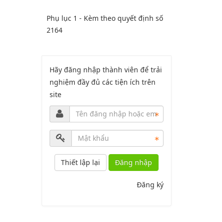
Phụ lục 1 - Kèm theo quyết định số
2164
Lượt xem:2044 | lượt tải:758
PL2-2164/UBND
Hãy đăng nhập thành viên để trải
Phụ lục 2 - Kèm theo quyết định số
nghiệm đầy đủ các tiện ích trên
2164
site
Lượt xem:1999 | lượt tải:1060
PL3-2164/UBND
Phụ lục 3 - Kèm theo quyết định số
Đăng nhập
2164
Đăng ký
Lượt xem:2010 | lượt tải:1159
52/2019/QH14