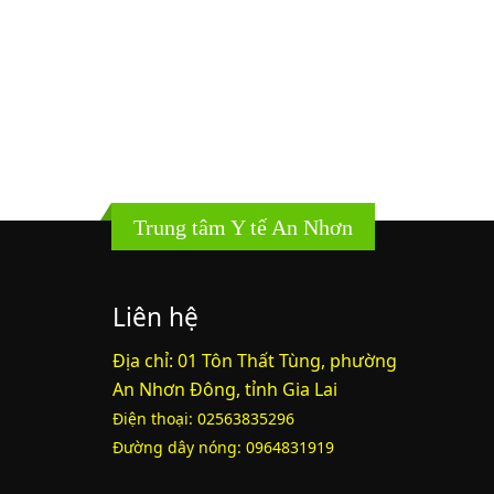
Trung tâm Y tế An Nhơn
Liên hệ
Địa chỉ: 01 Tôn Thất Tùng, phường
An Nhơn Đông, tỉnh Gia Lai
Điện thoại: 02563835296
Đường dây nóng: 0964831919