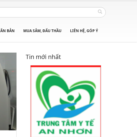
VĂN BẢN
MUA SẮM, ĐẤU THẦU
LIÊN HỆ, GÓP Ý
Tin mới nhất