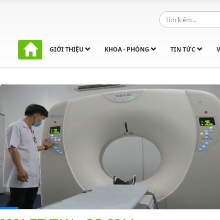
GIỚI THIỆU
KHOA - PHÒNG
TIN TỨC