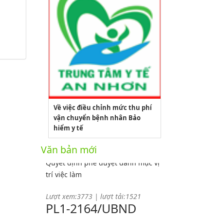
Về việc điều chỉnh mức thu phí
2164/QĐUBND
vận chuyển bệnh nhân Bảo
hiểm y tế
Quyết định phê duyệt danh mục vị
Văn bản mới
trí việc làm
Lượt xem:3773 | lượt tải:1521
PL1-2164/UBND