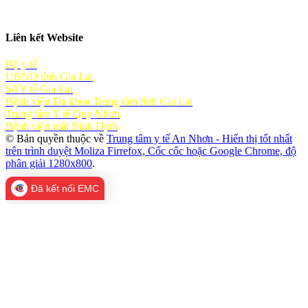
Liên kết Website
Bộ y tế
UBND tỉnh Gia Lai
Sở Y tế Gia Lai
Bệnh viện Đa khoa Trung tâm tỉnh Gia Lai
Trung tâm Y tế Quy Nhơn
Bệnh viện mắt Bình Định
© Bản quyền thuộc về
Trung tâm y tế An Nhơn - Hiển thị tốt nhất
trên trình duyệt Moliza Firrefox, Cốc cốc hoặc Google Chrome, độ
phân giải 1280x800
.
Đã kết nối EMC