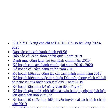
KH_SYT_Nang cao chi so CCHC_Chi so hai long 2023-
2025
Báo cáo cải cách hành chính gởi Sở
Báo cáo cải cách hành chính quý 1 năm 2019
Danh mục công khai thủ tục hành chính năm 2019
Kế hoạch cải cách hành chính giai đoạn 2016 - 2020
Kế hoạch cải cách hành chính năm 2019
Kế hoạch kiểm tra công tác cải cách hành chính năm 2019
Kế hoạch kiểm tra việc thực hiện Đổi mới phong cách và thái
độ phục vụ của nhân viên y tế quý 1 năm 2019
Kế hoạch tập huấn kỹ năng giao tiếp, ứng xử
Kế hoạch tập huấn, phổ biến các văn bản quy phạm phát luật
liên quan đến lĩnh vực y tế
Kế hoạch tổ chức thục hiện tuyên truyền cải cách hành chính
năm 2019