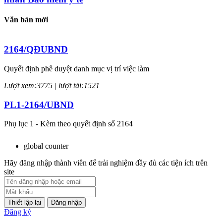
Văn bản mới
2164/QĐUBND
Quyết định phê duyệt danh mục vị trí việc làm
Lượt xem:3775 | lượt tải:1521
PL1-2164/UBND
Phụ lục 1 - Kèm theo quyết định số 2164
Lượt xem:2047 | lượt tải:759
global counter
PL2-2164/UBND
Hãy đăng nhập thành viên để trải nghiệm đầy đủ các tiện ích trên
site
Phụ lục 2 - Kèm theo quyết định số 2164
Lượt xem:2000 | lượt tải:1060
Đăng nhập
Đăng ký
PL3-2164/UBND