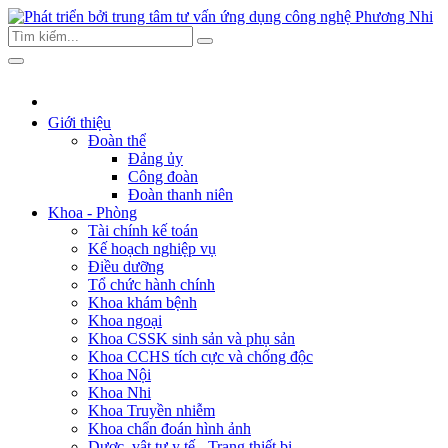
Giới thiệu
Đoàn thể
Đảng ủy
Công đoàn
Đoàn thanh niên
Khoa - Phòng
Tài chính kế toán
Kế hoạch nghiệp vụ
Điều dưỡng
Tổ chức hành chính
Khoa khám bệnh
Khoa ngoại
Khoa CSSK sinh sản và phụ sản
Khoa CCHS tích cực và chống độc
Khoa Nội
Khoa Nhi
Khoa Truyền nhiễm
Khoa chẩn đoán hình ảnh
Dược, vật tư y tế - Trang thiết bị