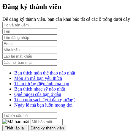
Đăng ký thành viên
Phụ lục 3 - Kèm theo quyết định số 2164
Lượt xem:2012 | lượt tải:1159
Để đăng ký thành viên, bạn cần khai báo tất cả các ô trống dưới đây
52/2019/QH14
Luật sửa đổi, bổ sung một số điều của luật cán bộ, công chức. luật
công chức
Lượt xem:1787 | lượt tải:547
Bạn thích môn thể thao nào nhất
Món ăn mà bạn yêu thích
Thần tượng điện ảnh của bạn
Bạn thích nhạc sỹ nào nhất
Quê ngoại của bạn ở đâu
Tên cuốn sách "gối đầu giường"
Ngày lễ mà bạn luôn mong đợi