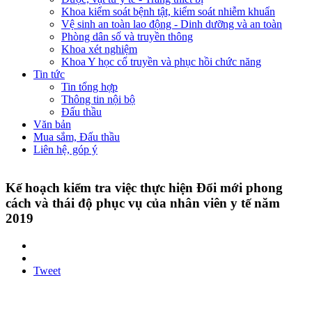
Khoa kiểm soát bệnh tật, kiểm soát nhiễm khuẩn
Vệ sinh an toàn lao động - Dinh dưỡng và an toàn
Phòng dân số và truyền thông
Khoa xét nghiệm
Khoa Y học cổ truyền và phục hồi chức năng
Tin tức
Tin tổng hợp
Thông tin nội bộ
Đấu thầu
Văn bản
Mua sắm, Đấu thầu
Liên hệ, góp ý
Kế hoạch kiểm tra việc thực hiện Đổi mới phong
cách và thái độ phục vụ của nhân viên y tế năm
2019
Tweet