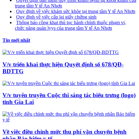
Quyết định ban hành quy trình khám bệnh tại khoa khám của
trung tâm Y tế An Nhơn
Quy định về việc khám sức khỏe tại trung tâm Y tế An Nhơn
Quy định về việc cấp lại giấy chứng sinh
Thông báo công khai thủ tục hành chính thuộc phạm vi,
chức năng quản lyys của trung tâm Y tế An Nhơn
Tin mới nhất
V/v triển khai thực hiện Quyết định số 678/QĐ-
BDTTG
V/v tuyên truyền Cuộc thi sáng tác biểu trưng (logo)
tỉnh Gia Lai
Về việc điều chỉnh mức thu phí vận chuyển bệnh
nhân Bảo hiểm y tế